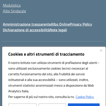
Modulistica
Albo Sindacale
Amministrazione trasparente
Albo Online
Privacy Policy
Dichiarazione di accessibilità
Note legali
Indirizzo:
Via Pastore, 3 – Q.Re Paolo VI - 74123 Taranto
Centralino:
Cookies e altri strumenti di tracciamento
0994722507
Email:
TAIC873006@istruzione.it
Posta elettronica certificata (PEC):
TAIC873006@pec.istruzione.it
Il nostro Istituto non utilizza strumenti di profilazione degli utenti -
Codice fiscale: 90279480736
sono utilizzati esclusivamente cookies tecnici necessari al
Codice meccanografico:
TAIC873006
corretto funzionamento del sito, alla fruibilità dei servizi
Codice unico di fatturazione (CUF): 488XBQ
istituzionali e alla sua accessibilità – sono utilizzati, inoltre,
strumenti statistici anonimizzati messi a disposizione da Web
Analytics Italia.
Hosting & Powered by 3D Solution S.r.l.
Per saperne di più sul nostro sito, consulta la ns.
Cookie Policy.
Concept & Design by Designers Italia