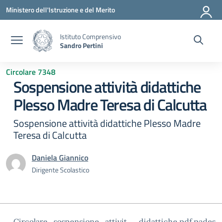
Vai ai contenuti
Vai al menu di navigazione
Vai al footer
Ministero dell'Istruzione e del Merito
Istituto Comprensivo
Sandro Pertini
Circolare 7348
Sospensione attività didattiche
Plesso Madre Teresa di Calcutta
Sospensione attività didattiche Plesso Madre
Teresa di Calcutta
Daniela Giannico
Dirigente Scolastico
Circolare_sospensione_attivit__didattiche.pdf.pades