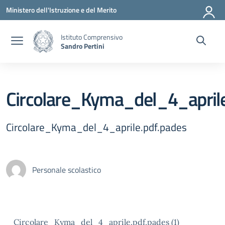
Vai ai contenuti
Vai al menu di navigazione
Vai al footer
Ministero dell'Istruzione e del Merito
Istituto Comprensivo
Sandro Pertini
Circolare_Kyma_del_4_aprile
Circolare_Kyma_del_4_aprile.pdf.pades
Personale scolastico
Circolare_Kyma_del_4_aprile.pdf.pades (1)