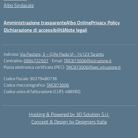
Albo Sindacale
Amministrazione trasparente
Albo Online
Privacy Policy
Dichiarazione di accessibilità
Note legali
Indirizzo:
Via Pastore, 3 – Q.Re Paolo VI - 74123 Taranto
Centralino:
0994722507
Email:
TAIC873006@istruzione.it
Posta elettronica certificata (PEC):
TAIC873006@pec.istruzione.it
Codice fiscale: 90279480736
Codice meccanografico:
TAIC873006
Codice unico di fatturazione (CUF): 488XBQ
Hosting & Powered by 3D Solution S.r.l.
Concept & Design by Designers Italia