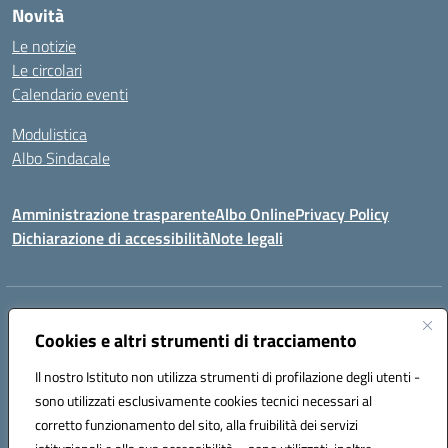
Novità
Le notizie
Le circolari
Calendario eventi
Modulistica
Albo Sindacale
Amministrazione trasparente
Albo Online
Privacy Policy
Dichiarazione di accessibilità
Note legali
Indirizzo:
Via Pastore, 3 – Q.Re Paolo VI - 74123 Taranto
Centralino:
Cookies e altri strumenti di tracciamento
0994722507
Email:
TAIC873006@istruzione.it
Posta elettronica certificata (PEC):
TAIC873006@pec.istruzione.it
Il nostro Istituto non utilizza strumenti di profilazione degli utenti -
Codice fiscale: 90279480736
sono utilizzati esclusivamente cookies tecnici necessari al
Codice meccanografico:
TAIC873006
corretto funzionamento del sito, alla fruibilità dei servizi
Codice unico di fatturazione (CUF): 488XBQ