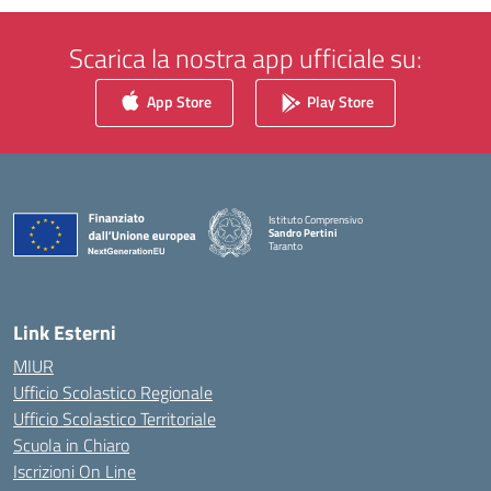
Scarica la nostra app ufficiale su:
App Store
Play Store
Istituto Comprensivo
Sandro Pertini
Taranto
— Visita la pagina iniziale della scuola
Link Esterni
MIUR
Ufficio Scolastico Regionale
Ufficio Scolastico Territoriale
Scuola in Chiaro
Iscrizioni On Line