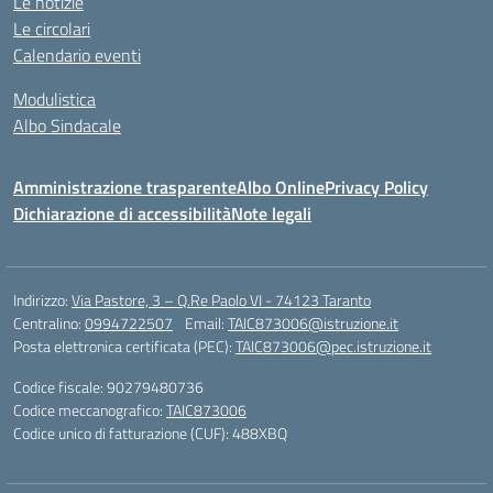
Le notizie
Le circolari
Calendario eventi
Modulistica
Albo Sindacale
Amministrazione trasparente
Albo Online
Privacy Policy
Dichiarazione di accessibilità
Note legali
Indirizzo:
Via Pastore, 3 – Q.Re Paolo VI - 74123 Taranto
Centralino:
0994722507
Email:
TAIC873006@istruzione.it
Posta elettronica certificata (PEC):
TAIC873006@pec.istruzione.it
Codice fiscale: 90279480736
Codice meccanografico:
TAIC873006
Codice unico di fatturazione (CUF): 488XBQ