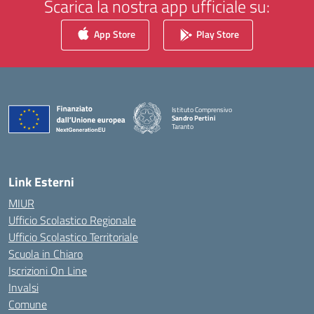
Scarica la nostra app ufficiale su:
App Store
Play Store
Istituto Comprensivo
Sandro Pertini
Taranto
— Visita la pagina iniziale della scuola
Link Esterni
MIUR
Ufficio Scolastico Regionale
Ufficio Scolastico Territoriale
Scuola in Chiaro
Iscrizioni On Line
Invalsi
Comune