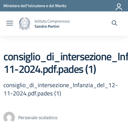
Vai ai contenuti
Vai al menu di navigazione
Vai al footer
Ministero dell'Istruzione e del Merito
Istituto Comprensivo
Sandro Pertini
consiglio_di_intersezione_I
11-2024.pdf.pades (1)
consiglio_di_intersezione_Infanzia_del_12-
11-2024.pdf.pades (1)
Personale scolastico