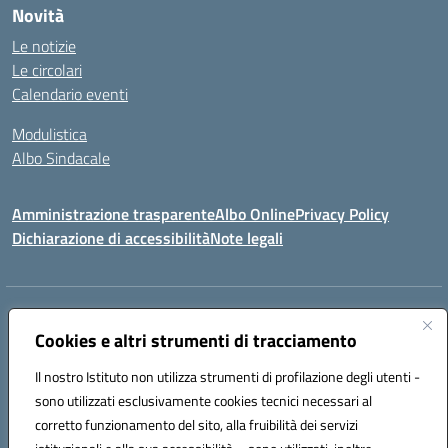
Novità
Le notizie
Le circolari
Calendario eventi
Modulistica
Albo Sindacale
Amministrazione trasparente
Albo Online
Privacy Policy
Dichiarazione di accessibilità
Note legali
Indirizzo:
Via Pastore, 3 – Q.Re Paolo VI - 74123 Taranto
Centralino:
Cookies e altri strumenti di tracciamento
0994722507
Email:
TAIC873006@istruzione.it
Posta elettronica certificata (PEC):
TAIC873006@pec.istruzione.it
Il nostro Istituto non utilizza strumenti di profilazione degli utenti -
Codice fiscale: 90279480736
sono utilizzati esclusivamente cookies tecnici necessari al
Codice meccanografico:
TAIC873006
corretto funzionamento del sito, alla fruibilità dei servizi
Codice unico di fatturazione (CUF): 488XBQ