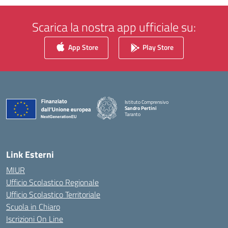
Scarica la nostra app ufficiale su:
App Store
Play Store
Istituto Comprensivo
Sandro Pertini
Taranto
— Visita la pagina iniziale della scuola
Link Esterni
MIUR
Ufficio Scolastico Regionale
Ufficio Scolastico Territoriale
Scuola in Chiaro
Iscrizioni On Line