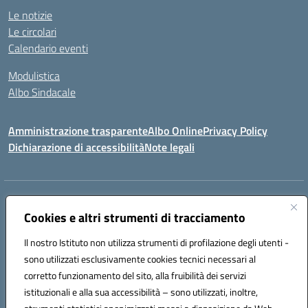
Le notizie
Le circolari
Calendario eventi
Modulistica
Albo Sindacale
Amministrazione trasparente
Albo Online
Privacy Policy
Dichiarazione di accessibilità
Note legali
Indirizzo:
Via Pastore, 3 – Q.Re Paolo VI - 74123 Taranto
Centralino:
Cookies e altri strumenti di tracciamento
0994722507
Email:
TAIC873006@istruzione.it
Posta elettronica certificata (PEC):
TAIC873006@pec.istruzione.it
Il nostro Istituto non utilizza strumenti di profilazione degli utenti -
Codice fiscale: 90279480736
sono utilizzati esclusivamente cookies tecnici necessari al
Codice meccanografico:
TAIC873006
corretto funzionamento del sito, alla fruibilità dei servizi
Codice unico di fatturazione (CUF): 488XBQ
istituzionali e alla sua accessibilità – sono utilizzati, inoltre,