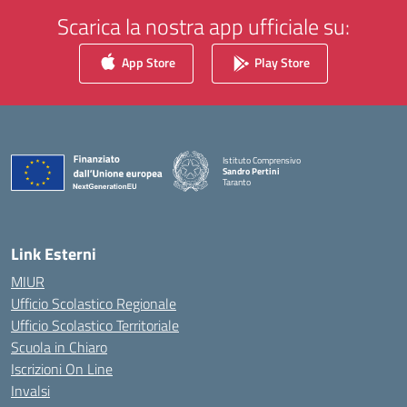
Scarica la nostra app ufficiale su:
App Store
Play Store
Istituto Comprensivo
Sandro Pertini
Taranto
— Visita la pagina iniziale della scuola
Link Esterni
MIUR
Ufficio Scolastico Regionale
Ufficio Scolastico Territoriale
Scuola in Chiaro
Iscrizioni On Line
Invalsi