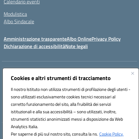
Calendario eventi
Modulistica
Albo Sindacale
Amministrazione trasparente
Albo Online
Privacy Policy
Dichiarazione di accessibilità
Note legali
Indirizzo:
Via Pastore, 3 – Q.Re Paolo VI - 74123 Taranto
Centralino:
Cookies e altri strumenti di tracciamento
0994722507
Email:
TAIC873006@istruzione.it
Posta elettronica certificata (PEC):
TAIC873006@pec.istruzione.it
Il nostro Istituto non utilizza strumenti di profilazione degli utenti -
Codice fiscale: 90279480736
sono utilizzati esclusivamente cookies tecnici necessari al
Codice meccanografico:
TAIC873006
corretto funzionamento del sito, alla fruibilità dei servizi
Codice unico di fatturazione (CUF): 488XBQ
istituzionali e alla sua accessibilità – sono utilizzati, inoltre,
strumenti statistici anonimizzati messi a disposizione da Web
Analytics Italia.
Hosting & Powered by 3D Solution S.r.l.
Per saperne di più sul nostro sito, consulta la ns.
Cookie Policy.
Concept & Design by Designers Italia