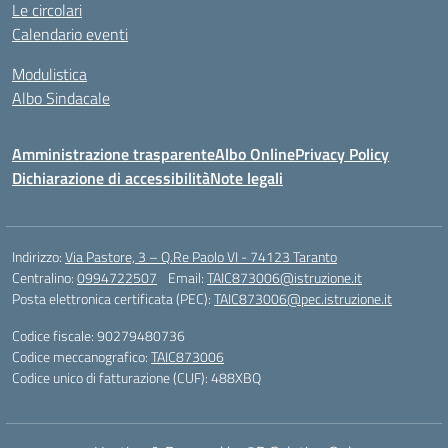
Le circolari
Calendario eventi
Modulistica
Albo Sindacale
Amministrazione trasparente
Albo Online
Privacy Policy
Dichiarazione di accessibilità
Note legali
Indirizzo:
Via Pastore, 3 – Q.Re Paolo VI - 74123 Taranto
Centralino:
0994722507
Email:
TAIC873006@istruzione.it
Posta elettronica certificata (PEC):
TAIC873006@pec.istruzione.it
Codice fiscale: 90279480736
Codice meccanografico:
TAIC873006
Codice unico di fatturazione (CUF): 488XBQ