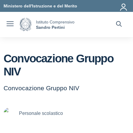
Vai ai contenuti
Vai al menu di navigazione
Vai al footer
Ministero dell'Istruzione e del Merito
Istituto Comprensivo
Sandro Pertini
Convocazione Gruppo
NIV
Convocazione Gruppo NIV
Personale scolastico