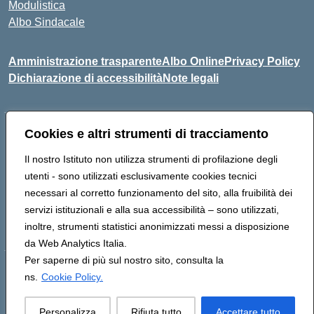
Modulistica
Albo Sindacale
Amministrazione trasparente
Albo Online
Privacy Policy
Dichiarazione di accessibilità
Note legali
Cookies e altri strumenti di tracciamento
Indirizzo:
Via Pastore, 3 – Q.Re Paolo VI - 74123 Taranto
Centralino:
0994722507
Email:
TAIC873006@istruzione.it
Il nostro Istituto non utilizza strumenti di profilazione degli
Posta elettronica certificata (PEC):
TAIC873006@pec.istruzione.it
utenti - sono utilizzati esclusivamente cookies tecnici
Codice fiscale: 90279480736
necessari al corretto funzionamento del sito, alla fruibilità dei
Codice meccanografico:
TAIC873006
servizi istituzionali e alla sua accessibilità – sono utilizzati,
Codice unico di fatturazione (CUF): 488XBQ
inoltre, strumenti statistici anonimizzati messi a disposizione
da Web Analytics Italia.
Per saperne di più sul nostro sito, consulta la
Hosting & Powered by 3D Solution S.r.l.
ns.
Cookie Policy.
Concept & Design by Designers Italia
Personalizza
Rifiuta tutto
Accettare tutto