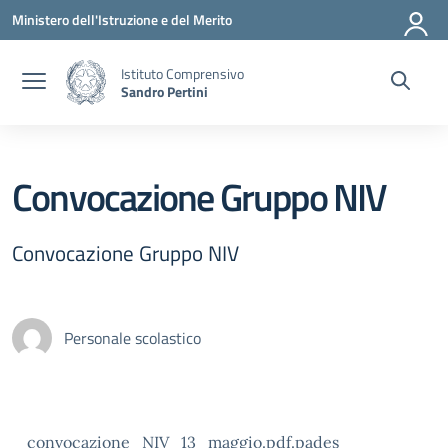
Vai ai contenuti
Vai al menu di navigazione
Vai al footer
Ministero dell'Istruzione e del Merito
Istituto Comprensivo
Sandro Pertini
Convocazione Gruppo NIV
Convocazione Gruppo NIV
Personale scolastico
convocazione_NIV_13_maggio.pdf.pades