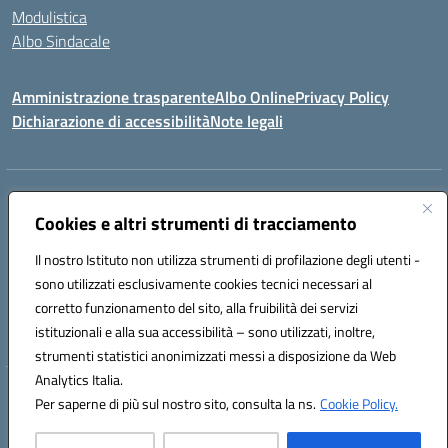
Modulistica
Albo Sindacale
Amministrazione trasparente
Albo Online
Privacy Policy
Dichiarazione di accessibilità
Note legali
Indirizzo:
Via Pastore, 3 – Q.Re Paolo VI - 74123 Taranto
Centralino:
Cookies e altri strumenti di tracciamento
0994722507
Email:
TAIC873006@istruzione.it
Posta elettronica certificata (PEC):
TAIC873006@pec.istruzione.it
Il nostro Istituto non utilizza strumenti di profilazione degli utenti -
Codice fiscale: 90279480736
sono utilizzati esclusivamente cookies tecnici necessari al
Codice meccanografico:
TAIC873006
corretto funzionamento del sito, alla fruibilità dei servizi
Codice unico di fatturazione (CUF): 488XBQ
istituzionali e alla sua accessibilità – sono utilizzati, inoltre,
strumenti statistici anonimizzati messi a disposizione da Web
Analytics Italia.
Hosting & Powered by 3D Solution S.r.l.
Per saperne di più sul nostro sito, consulta la ns.
Cookie Policy.
Concept & Design by Designers Italia