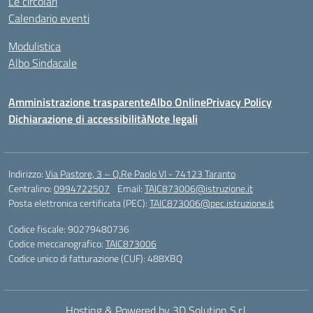
Le circolari
Calendario eventi
Modulistica
Albo Sindacale
Amministrazione trasparente
Albo Online
Privacy Policy
Dichiarazione di accessibilità
Note legali
Indirizzo:
Via Pastore, 3 – Q.Re Paolo VI - 74123 Taranto
Centralino:
0994722507
Email:
TAIC873006@istruzione.it
Posta elettronica certificata (PEC):
TAIC873006@pec.istruzione.it
Codice fiscale: 90279480736
Codice meccanografico:
TAIC873006
Codice unico di fatturazione (CUF): 488XBQ
Hosting & Powered by 3D Solution S.r.l.