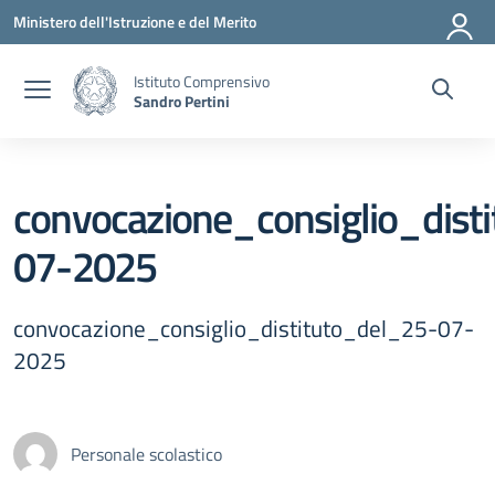
Vai ai contenuti
Vai al menu di navigazione
Vai al footer
Ministero dell'Istruzione e del Merito
Istituto Comprensivo
Sandro Pertini
convocazione_consiglio_dist
07-2025
convocazione_consiglio_distituto_del_25-07-
2025
Personale scolastico