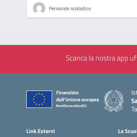
Personale scolastico
Scarica la nostra app uff
Is
Sa
T
— 
Link Esterni
La Scuo