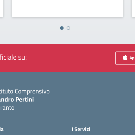
iciale su:
App
tituto Comprensivo
ndro Pertini
aranto
Visita la pagina iniziale della scuola
la
I Servizi