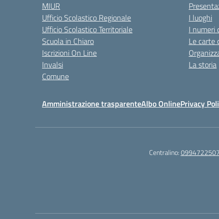
MIUR
Presenta
Ufficio Scolastico Regionale
I luoghi
Ufficio Scolastico Territoriale
I numeri 
Scuola in Chiaro
Le carte 
Iscrizioni On Line
Organizz
Invalsi
La storia
Comune
Amministrazione trasparente
Albo Online
Privacy Pol
Centralino:
099472250