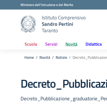
Vai ai contenuti
Vai al menu di navigazione
Vai al footer
Ministero dell'Istruzione e del Merito
Istituto Comprensivo
Sandro Pertini
Taranto
Scuola
Servizi
Novità
Didattica
Home
Novità
Notizie
Decreto_Pubblicazio
Decreto_Pubblicaz
Decreto_Pubblicazione_graduatorie_Pe