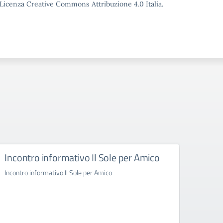
o Licenza Creative Commons Attribuzione 4.0 Italia.
Incontro informativo Il Sole per Amico
Inco
Incontro informativo Il Sole per Amico
Incontr