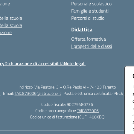
zione
Personale scolastico
Famiglie e studenti
della scuola
Percorsi di studio
della scuola
Didattica
azione
Offerta formativa
I progetti delle classi
icy
Dichiarazione di accessibilità
Note legali
Indirizzo:
Via Pastore, 3 – Q.Re Paolo VI - 74123 Taranto
7
Email:
TAIC873006@istruzione.it
Posta elettronica certificata (PEC):
TAIC8
Codice fiscale: 90279480736
Codice meccanografico:
TAIC873006
Codice unico di fatturazione (CUF): 488XBQ