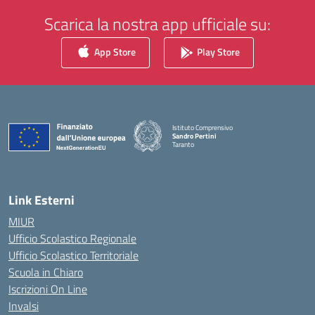
Scarica la nostra app ufficiale su:
App Store
Play Store
Istituto Comprensivo
Sandro Pertini
Taranto
— Visita la pagina iniziale della scuola
Link Esterni
MIUR
Ufficio Scolastico Regionale
Ufficio Scolastico Territoriale
Scuola in Chiaro
Iscrizioni On Line
Invalsi