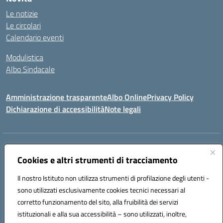
Le notizie
Le circolari
Calendario eventi
Modulistica
Albo Sindacale
Amministrazione trasparente
Albo Online
Privacy Policy
Dichiarazione di accessibilità
Note legali
Indirizzo:
Via Pastore, 3 – Q.Re Paolo VI - 74123 Taranto
Centralino:
Cookies e altri strumenti di tracciamento
0994722507
Email:
TAIC873006@istruzione.it
Posta elettronica certificata (PEC):
TAIC873006@pec.istruzione.it
Il nostro Istituto non utilizza strumenti di profilazione degli utenti -
Codice fiscale: 90279480736
sono utilizzati esclusivamente cookies tecnici necessari al
Codice meccanografico:
TAIC873006
corretto funzionamento del sito, alla fruibilità dei servizi
Codice unico di fatturazione (CUF): 488XBQ
istituzionali e alla sua accessibilità – sono utilizzati, inoltre,