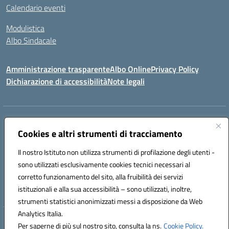
Calendario eventi
Modulistica
Albo Sindacale
Amministrazione trasparente
Albo Online
Privacy Policy
Dichiarazione di accessibilità
Note legali
Indirizzo:
Via Pastore, 3 – Q.Re Paolo VI - 74123 Taranto
Centralino:
Cookies e altri strumenti di tracciamento
0994722507
Email:
TAIC873006@istruzione.it
Posta elettronica certificata (PEC):
TAIC873006@pec.istruzione.it
Il nostro Istituto non utilizza strumenti di profilazione degli utenti -
Codice fiscale: 90279480736
sono utilizzati esclusivamente cookies tecnici necessari al
Codice meccanografico:
TAIC873006
corretto funzionamento del sito, alla fruibilità dei servizi
Codice unico di fatturazione (CUF): 488XBQ
istituzionali e alla sua accessibilità – sono utilizzati, inoltre,
strumenti statistici anonimizzati messi a disposizione da Web
Analytics Italia.
Hosting & Powered by 3D Solution S.r.l.
Per saperne di più sul nostro sito, consulta la ns.
Cookie Policy.