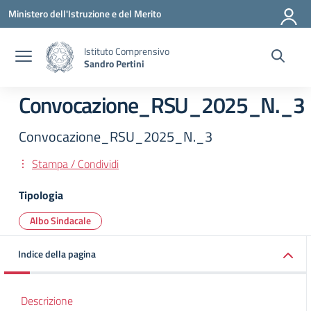
Vai ai contenuti
Vai al menu di navigazione
Vai al footer
Ministero dell'Istruzione e del Merito
Istituto Comprensivo
Sandro Pertini
Convocazione_RSU_2025_N._3
Convocazione_RSU_2025_N._3
Stampa / Condividi
Tipologia
Albo Sindacale
Indice della pagina
Descrizione