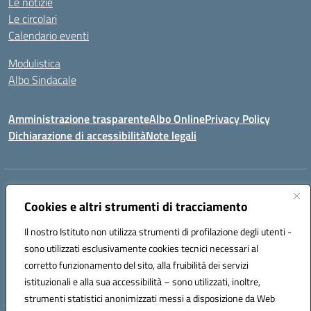
Le notizie
Le circolari
Calendario eventi
Modulistica
Albo Sindacale
Amministrazione trasparente
Albo Online
Privacy Policy
Dichiarazione di accessibilità
Note legali
Indirizzo:
Via Pastore, 3 – Q.Re Paolo VI - 74123 Taranto
Centralino:
Cookies e altri strumenti di tracciamento
0994722507
Email:
TAIC873006@istruzione.it
Posta elettronica certificata (PEC):
TAIC873006@pec.istruzione.it
Il nostro Istituto non utilizza strumenti di profilazione degli utenti -
Codice fiscale: 90279480736
sono utilizzati esclusivamente cookies tecnici necessari al
Codice meccanografico:
TAIC873006
corretto funzionamento del sito, alla fruibilità dei servizi
Codice unico di fatturazione (CUF): 488XBQ
istituzionali e alla sua accessibilità – sono utilizzati, inoltre,
strumenti statistici anonimizzati messi a disposizione da Web