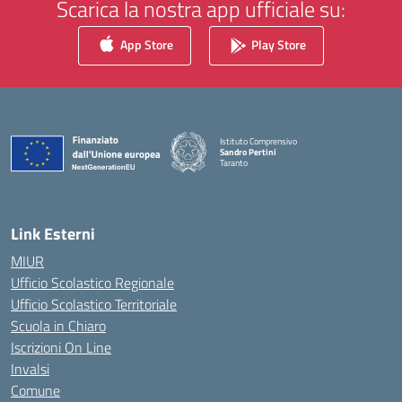
Scarica la nostra app ufficiale su:
App Store
Play Store
Istituto Comprensivo
Sandro Pertini
Taranto
— Visita la pagina iniziale della scuola
Link Esterni
MIUR
Ufficio Scolastico Regionale
Ufficio Scolastico Territoriale
Scuola in Chiaro
Iscrizioni On Line
Invalsi
Comune