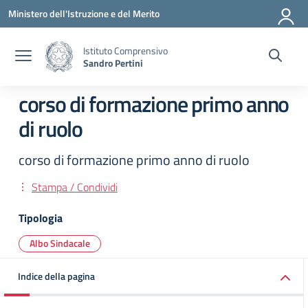
Vai ai contenuti
Vai al menu di navigazione
Vai al footer
Ministero dell'Istruzione e del Merito
Istituto Comprensivo
Sandro Pertini
corso di formazione primo anno
di ruolo
corso di formazione primo anno di ruolo
Stampa / Condividi
Tipologia
Albo Sindacale
Indice della pagina