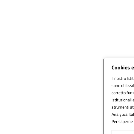
Cookies e
Il nostro Isti
sono utilizza
corretto funz
istituzionali 
strumenti st
Analytics Ital
Per saperne d