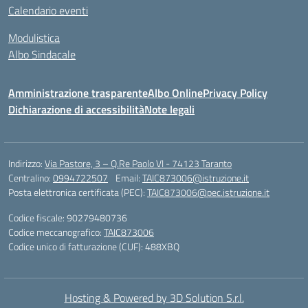
Calendario eventi
Modulistica
Albo Sindacale
Amministrazione trasparente
Albo Online
Privacy Policy
Dichiarazione di accessibilità
Note legali
Indirizzo:
Via Pastore, 3 – Q.Re Paolo VI - 74123 Taranto
Centralino:
0994722507
Email:
TAIC873006@istruzione.it
Posta elettronica certificata (PEC):
TAIC873006@pec.istruzione.it
Codice fiscale: 90279480736
Codice meccanografico:
TAIC873006
Codice unico di fatturazione (CUF): 488XBQ
Hosting & Powered by 3D Solution S.r.l.