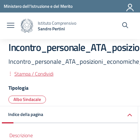
Vai ai contenuti
Vai al menu di navigazione
Vai al footer
Ministero dell'Istruzione e del Merito
Istituto Comprensivo
Sandro Pertini
Incontro_personale_ATA_posizi
Incontro_personale_ATA_posizioni_economiche
Stampa / Condividi
Tipologia
Albo Sindacale
Indice della pagina
Descrizione