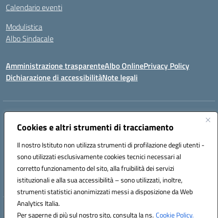
Calendario eventi
Modulistica
Albo Sindacale
Amministrazione trasparente
Albo Online
Privacy Policy
Dichiarazione di accessibilità
Note legali
Indirizzo:
Via Pastore, 3 – Q.Re Paolo VI - 74123 Taranto
Centralino:
Cookies e altri strumenti di tracciamento
0994722507
Email:
TAIC873006@istruzione.it
Posta elettronica certificata (PEC):
TAIC873006@pec.istruzione.it
Il nostro Istituto non utilizza strumenti di profilazione degli utenti -
Codice fiscale: 90279480736
sono utilizzati esclusivamente cookies tecnici necessari al
Codice meccanografico:
TAIC873006
corretto funzionamento del sito, alla fruibilità dei servizi
Codice unico di fatturazione (CUF): 488XBQ
istituzionali e alla sua accessibilità – sono utilizzati, inoltre,
strumenti statistici anonimizzati messi a disposizione da Web
Analytics Italia.
Hosting & Powered by 3D Solution S.r.l.
Per saperne di più sul nostro sito, consulta la ns.
Cookie Policy.