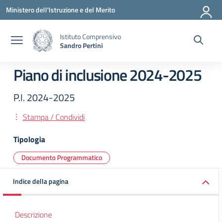
Vai ai contenuti
Vai al menu di navigazione
Vai al footer
Ministero dell'Istruzione e del Merito
Istituto Comprensivo
Sandro Pertini
Piano di inclusione 2024-2025
P.I. 2024-2025
Stampa / Condividi
Tipologia
Documento Programmatico
Indice della pagina
Descrizione