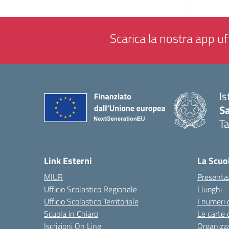
Scarica la nostra app uff
Is
Sa
T
— 
Link Esterni
La Scuo
MIUR
Presenta
Ufficio Scolastico Regionale
I luoghi
Ufficio Scolastico Territoriale
I numeri 
Scuola in Chiaro
Le carte 
Iscrizioni On Line
Organizz