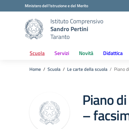
Vai ai contenuti
Vai al menu di navigazione
Vai al footer
Ministero dell'Istruzione e del Merito
Istituto Comprensivo
Sandro Pertini
Taranto
Scuola
Servizi
Novità
Didattica
Home
Scuola
Le carte della scuola
Piano d
Piano di
– facsim