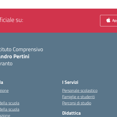
iciale su:
App
tituto Comprensivo
ndro Pertini
aranto
Visita la pagina iniziale della scuola
la
I Servizi
zione
Personale scolastico
Famiglie e studenti
della scuola
Percorsi di studio
della scuola
Didattica
azione