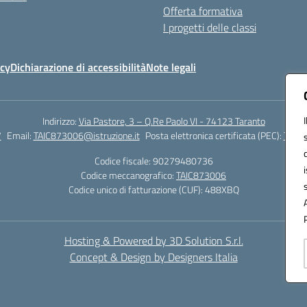
Offerta formativa
I progetti delle classi
icy
Dichiarazione di accessibilità
Note legali
Indirizzo:
Via Pastore, 3 – Q.Re Paolo VI - 74123 Taranto
7
Email:
TAIC873006@istruzione.it
Posta elettronica certificata (PEC):
TAIC8
Codice fiscale: 90279480736
Codice meccanografico:
TAIC873006
Codice unico di fatturazione (CUF): 488XBQ
Hosting & Powered by 3D Solution S.r.l.
Concept & Design by Designers Italia