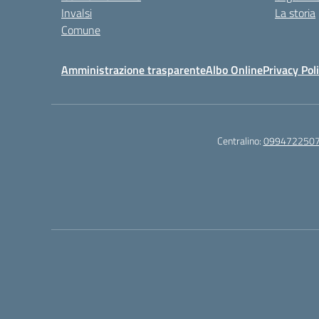
Invalsi
La storia
Comune
Amministrazione trasparente
Albo Online
Privacy Pol
Centralino:
099472250