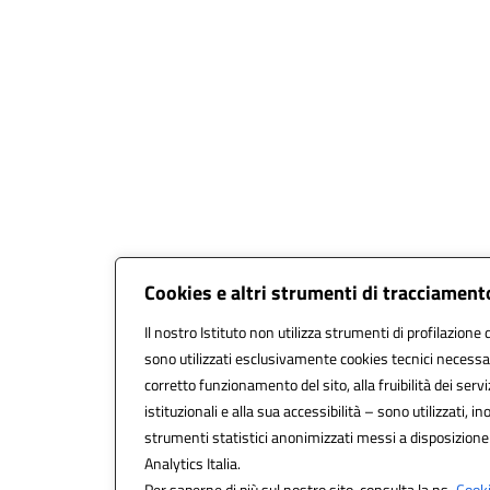
Cookies e altri strumenti di tracciament
Il nostro Istituto non utilizza strumenti di profilazione d
sono utilizzati esclusivamente cookies tecnici necessar
corretto funzionamento del sito, alla fruibilità dei servi
istituzionali e alla sua accessibilità – sono utilizzati, ino
strumenti statistici anonimizzati messi a disposizion
Analytics Italia.
Per saperne di più sul nostro sito, consulta la ns.
Cooki