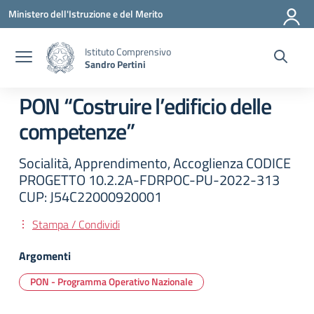
Vai ai contenuti
Vai al menu di navigazione
Vai al footer
Ministero dell'Istruzione e del Merito
Istituto Comprensivo
Sandro Pertini
PON “Costruire l’edificio delle
competenze”
Socialità, Apprendimento, Accoglienza CODICE
PROGETTO 10.2.2A-FDRPOC-PU-2022-313
CUP: J54C22000920001
Stampa / Condividi
Argomenti
PON - Programma Operativo Nazionale