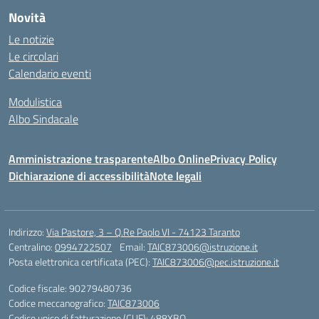
Novità
Le notizie
Le circolari
Calendario eventi
Modulistica
Albo Sindacale
Amministrazione trasparente
Albo Online
Privacy Policy
Dichiarazione di accessibilità
Note legali
Indirizzo:
Via Pastore, 3 – Q.Re Paolo VI - 74123 Taranto
Centralino:
0994722507
Email:
TAIC873006@istruzione.it
Posta elettronica certificata (PEC):
TAIC873006@pec.istruzione.it
Codice fiscale: 90279480736
Codice meccanografico:
TAIC873006
Codice unico di fatturazione (CUF): 488XBQ