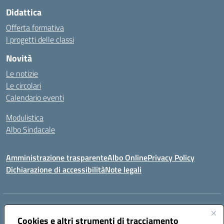
Didattica
Offerta formativa
I progetti delle classi
Novità
Le notizie
Le circolari
Calendario eventi
Modulistica
Albo Sindacale
Amministrazione trasparente
Albo Online
Privacy Policy
Dichiarazione di accessibilità
Note legali
Indirizzo:
Via Pastore, 3 – Q.Re Paolo VI - 74123 Taranto
Centralino:
Cookies e altri strumenti di tracciamento
0994722507
Email:
TAIC873006@istruzione.it