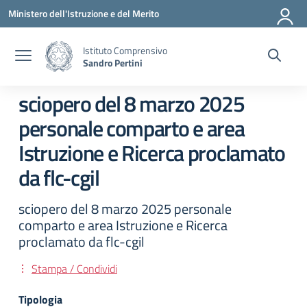
Vai ai contenuti
Vai al menu di navigazione
Vai al footer
Ministero dell'Istruzione e del Merito
Istituto Comprensivo
Sandro Pertini
sciopero del 8 marzo 2025
personale comparto e area
Istruzione e Ricerca proclamato
da flc-cgil
sciopero del 8 marzo 2025 personale
comparto e area Istruzione e Ricerca
proclamato da flc-cgil
Stampa / Condividi
Tipologia