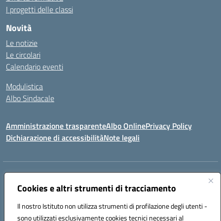
I progetti delle classi
Novità
Le notizie
Le circolari
Calendario eventi
Modulistica
Albo Sindacale
Amministrazione trasparente
Albo Online
Privacy Policy
Dichiarazione di accessibilità
Note legali
Indirizzo:
Via Pastore, 3 – Q.Re Paolo VI - 74123 Taranto
Centralino:
Cookies e altri strumenti di tracciamento
0994722507
Email:
TAIC873006@istruzione.it
Posta elettronica certificata (PEC):
TAIC873006@pec.istruzione.it
Il nostro Istituto non utilizza strumenti di profilazione degli utenti -
Codice fiscale: 90279480736
sono utilizzati esclusivamente cookies tecnici necessari al