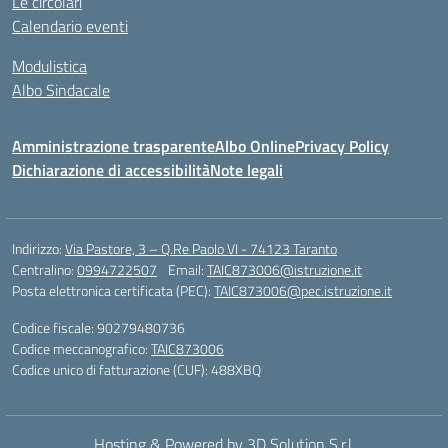
Le circolari
Calendario eventi
Modulistica
Albo Sindacale
Amministrazione trasparente
Albo Online
Privacy Policy
Dichiarazione di accessibilità
Note legali
Indirizzo:
Via Pastore, 3 – Q.Re Paolo VI - 74123 Taranto
Centralino:
0994722507
Email:
TAIC873006@istruzione.it
Posta elettronica certificata (PEC):
TAIC873006@pec.istruzione.it
Codice fiscale: 90279480736
Codice meccanografico:
TAIC873006
Codice unico di fatturazione (CUF): 488XBQ
Hosting & Powered by 3D Solution S.r.l.