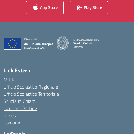
App Store
Play Store
Istituto Comprensivo
Sandro Pertini
Taranto
— Visita la pagina iniziale della scuola
Link Esterni
MIUR
Ufficio Scolastico Regionale
Ufficio Scolastico Territoriale
Scuola in Chiaro
Iscrizioni On Line
Invalsi
Comune
La Scuola