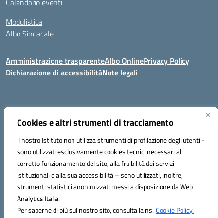
Calendario eventi
Modulistica
Albo Sindacale
Amministrazione trasparente
Albo Online
Privacy Policy
Dichiarazione di accessibilità
Note legali
Indirizzo:
Via Pastore, 3 – Q.Re Paolo VI - 74123 Taranto
Centralino:
Cookies e altri strumenti di tracciamento
0994722507
Email:
TAIC873006@istruzione.it
Posta elettronica certificata (PEC):
TAIC873006@pec.istruzione.it
Il nostro Istituto non utilizza strumenti di profilazione degli utenti -
Codice fiscale: 90279480736
sono utilizzati esclusivamente cookies tecnici necessari al
Codice meccanografico:
TAIC873006
corretto funzionamento del sito, alla fruibilità dei servizi
Codice unico di fatturazione (CUF): 488XBQ
istituzionali e alla sua accessibilità – sono utilizzati, inoltre,
strumenti statistici anonimizzati messi a disposizione da Web
Analytics Italia.
Hosting & Powered by 3D Solution S.r.l.
Per saperne di più sul nostro sito, consulta la ns.
Cookie Policy.
Concept & Design by Designers Italia