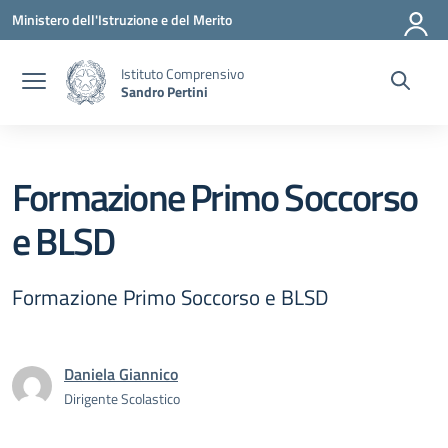
Vai ai contenuti
Vai al menu di navigazione
Vai al footer
Ministero dell'Istruzione e del Merito
Istituto Comprensivo
Sandro Pertini
Formazione Primo Soccorso
e BLSD
Formazione Primo Soccorso e BLSD
Daniela Giannico
Dirigente Scolastico