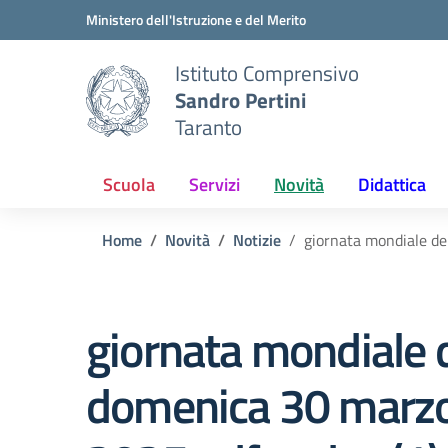
Vai ai contenuti
Vai al menu di navigazione
Vai al footer
Ministero dell'Istruzione e del Merito
Istituto Comprensivo
Sandro Pertini
Taranto
Scuola
Servizi
Novità
Didattica
Home
Novità
Notizie
giornata mondiale de
giornata mondiale 
domenica 30 marzo 