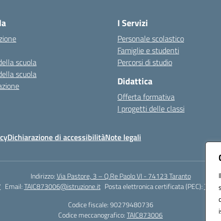
Visita la pagina iniziale della scuola
la
I Servizi
zione
Personale scolastico
Famiglie e studenti
della scuola
Percorsi di studio
della scuola
Didattica
azione
Offerta formativa
I progetti delle classi
icy
Dichiarazione di accessibilità
Note legali
Indirizzo:
Via Pastore, 3 – Q.Re Paolo VI - 74123 Taranto
7
Email:
TAIC873006@istruzione.it
Posta elettronica certificata (PEC):
TAIC8
Codice fiscale: 90279480736
Codice meccanografico:
TAIC873006