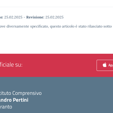
o:
25.02.2025
-
Revisione:
25.02.2025
ove diversamente specificato, questo articolo è stato rilasciato sott
iciale su:
App
tituto Comprensivo
ndro Pertini
aranto