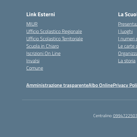
— 
Link Esterni
La Scuo
MIUR
Presenta
Ufficio Scolastico Regionale
I luoghi
Ufficio Scolastico Territoriale
I numeri 
Scuola in Chiaro
Le carte 
Iscrizioni On Line
Organizz
Invalsi
La storia
Comune
Amministrazione trasparente
Albo Online
Privacy Pol
Centralino:
099472250