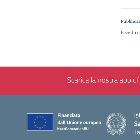
Pubblicat
Eccetto d
Scarica la nostra app uff
Is
Sa
T