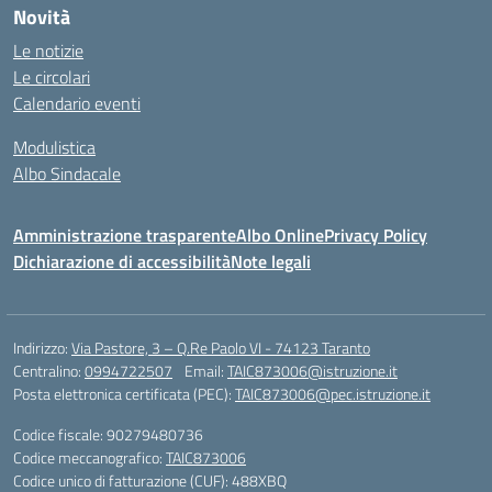
Novità
Le notizie
Le circolari
Calendario eventi
Modulistica
Albo Sindacale
Amministrazione trasparente
Albo Online
Privacy Policy
Dichiarazione di accessibilità
Note legali
Indirizzo:
Via Pastore, 3 – Q.Re Paolo VI - 74123 Taranto
Centralino:
0994722507
Email:
TAIC873006@istruzione.it
Posta elettronica certificata (PEC):
TAIC873006@pec.istruzione.it
Codice fiscale: 90279480736
Codice meccanografico:
TAIC873006
Codice unico di fatturazione (CUF): 488XBQ