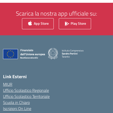
Scarica la nostra app ufficiale su:
App Store
Play Store
Istituto Comprensivo
Sandro Pertini
Taranto
— Visita la pagina iniziale della scuola
Link Esterni
MIUR
Ufficio Scolastico Regionale
Ufficio Scolastico Territoriale
Scuola in Chiaro
Iscrizioni On Line