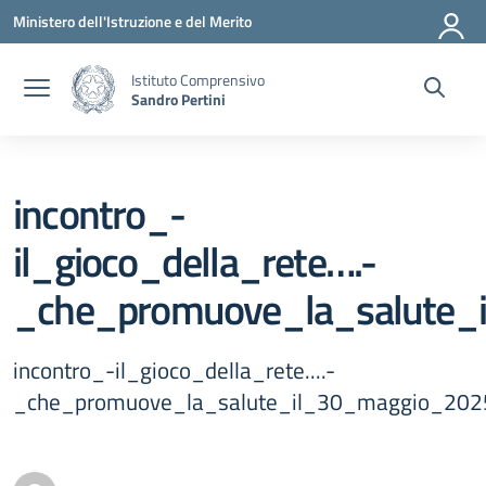
Vai ai contenuti
Vai al menu di navigazione
Vai al footer
Ministero dell'Istruzione e del Merito
Istituto Comprensivo
Sandro Pertini
incontro_-
il_gioco_della_rete….-
_che_promuove_la_salute_
incontro_-il_gioco_della_rete....-
_che_promuove_la_salute_il_30_maggio_202