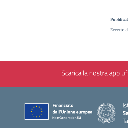
Pubblicat
Eccetto d
Scarica la nostra app uff
Is
Sa
T