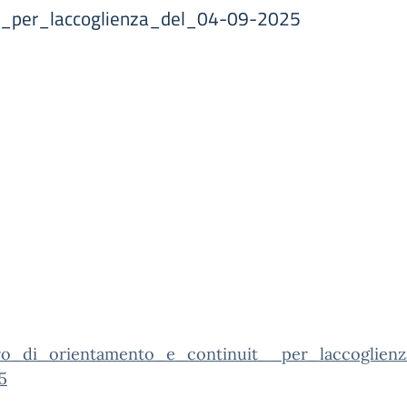
__per_laccoglienza_del_04-09-2025
ro_di_orientamento_e_continuit__per_laccoglien
5