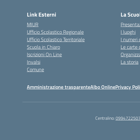
— 
Link Esterni
La Scuo
MIUR
Presenta
Ufficio Scolastico Regionale
I luoghi
Ufficio Scolastico Territoriale
I numeri 
Scuola in Chiaro
Le carte 
Iscrizioni On Line
Organizz
Invalsi
La storia
Comune
Amministrazione trasparente
Albo Online
Privacy Pol
Centralino:
099472250