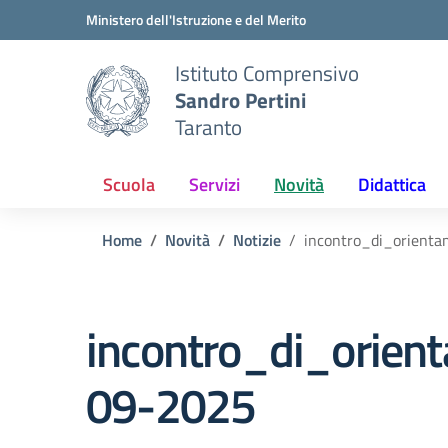
Vai ai contenuti
Vai al menu di navigazione
Vai al footer
Ministero dell'Istruzione e del Merito
Istituto Comprensivo
Sandro Pertini
Taranto
Scuola
Servizi
Novità
Didattica
Home
Novità
Notizie
incontro_di_orient
incontro_di_orien
09-2025