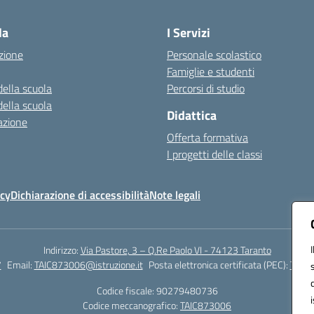
Visita la pagina iniziale della scuola
la
I Servizi
zione
Personale scolastico
Famiglie e studenti
della scuola
Percorsi di studio
della scuola
Didattica
azione
Offerta formativa
I progetti delle classi
icy
Dichiarazione di accessibilità
Note legali
Indirizzo:
Via Pastore, 3 – Q.Re Paolo VI - 74123 Taranto
7
Email:
TAIC873006@istruzione.it
Posta elettronica certificata (PEC):
TAIC8
Codice fiscale: 90279480736
Codice meccanografico:
TAIC873006