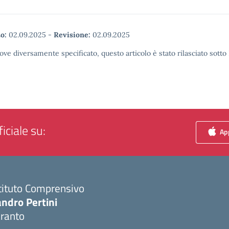
o:
02.09.2025
-
Revisione:
02.09.2025
ove diversamente specificato, questo articolo è stato rilasciato sott
iciale su:
App
tituto Comprensivo
ndro Pertini
aranto