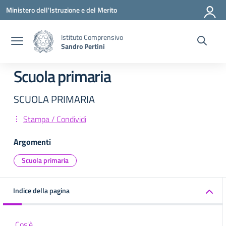
Vai ai contenuti
Vai al menu di navigazione
Vai al footer
Ministero dell'Istruzione e del Merito
Istituto Comprensivo
Sandro Pertini
Scuola primaria
SCUOLA PRIMARIA
Stampa / Condividi
Argomenti
Scuola primaria
Indice della pagina
Cos'è