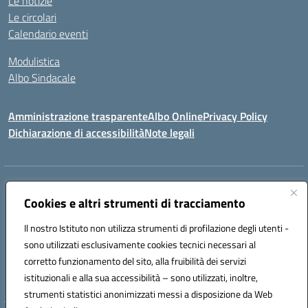
Le notizie
Le circolari
Calendario eventi
Modulistica
Albo Sindacale
Amministrazione trasparente
Albo Online
Privacy Policy
Dichiarazione di accessibilità
Note legali
Indirizzo:
Via Pastore, 3 – Q.Re Paolo VI - 74123 Taranto
Centralino:
Cookies e altri strumenti di tracciamento
0994722507
Email:
TAIC873006@istruzione.it
Posta elettronica certificata (PEC):
TAIC873006@pec.istruzione.it
Il nostro Istituto non utilizza strumenti di profilazione degli utenti -
Codice fiscale: 90279480736
sono utilizzati esclusivamente cookies tecnici necessari al
Codice meccanografico:
TAIC873006
corretto funzionamento del sito, alla fruibilità dei servizi
Codice unico di fatturazione (CUF): 488XBQ
istituzionali e alla sua accessibilità – sono utilizzati, inoltre,
strumenti statistici anonimizzati messi a disposizione da Web