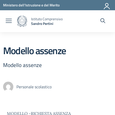
Vai ai contenuti
Vai al menu di navigazione
Vai al footer
Ministero dell'Istruzione e del Merito
Istituto Comprensivo
Sandro Pertini
Modello assenze
Modello assenze
Personale scolastico
MODELLO -RICHIESTA ASSENZA