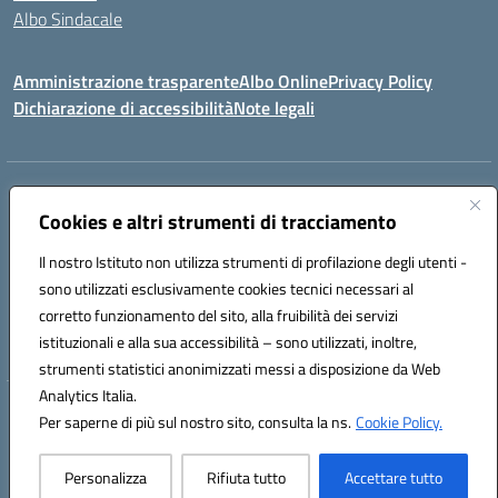
Albo Sindacale
Amministrazione trasparente
Albo Online
Privacy Policy
Dichiarazione di accessibilità
Note legali
Indirizzo:
Via Pastore, 3 – Q.Re Paolo VI - 74123 Taranto
Centralino:
Cookies e altri strumenti di tracciamento
0994722507
Email:
TAIC873006@istruzione.it
Posta elettronica certificata (PEC):
TAIC873006@pec.istruzione.it
Il nostro Istituto non utilizza strumenti di profilazione degli utenti -
Codice fiscale: 90279480736
sono utilizzati esclusivamente cookies tecnici necessari al
Codice meccanografico:
TAIC873006
corretto funzionamento del sito, alla fruibilità dei servizi
Codice unico di fatturazione (CUF): 488XBQ
istituzionali e alla sua accessibilità – sono utilizzati, inoltre,
strumenti statistici anonimizzati messi a disposizione da Web
Analytics Italia.
Hosting & Powered by 3D Solution S.r.l.
Per saperne di più sul nostro sito, consulta la ns.
Cookie Policy.
Concept & Design by Designers Italia
Personalizza
Rifiuta tutto
Accettare tutto