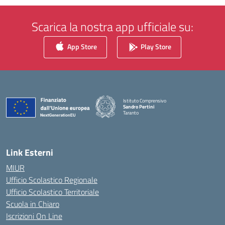
Scarica la nostra app ufficiale su:
App Store
Play Store
Istituto Comprensivo
Sandro Pertini
Taranto
— Visita la pagina iniziale della scuola
Link Esterni
MIUR
Ufficio Scolastico Regionale
Ufficio Scolastico Territoriale
Scuola in Chiaro
Iscrizioni On Line