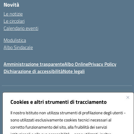
Novità
Le notizie
Le circolari
Calendario eventi
Modulistica
Albo Sindacale
Amministrazione trasparente
Albo Online
Privacy Policy
Dichiarazione di accessibilità
Note legali
Indirizzo:
Via Pastore, 3 – Q.Re Paolo VI - 74123 Taranto
Centralino:
Cookies e altri strumenti di tracciamento
0994722507
Email:
TAIC873006@istruzione.it
Posta elettronica certificata (PEC):
TAIC873006@pec.istruzione.it
Il nostro Istituto non utilizza strumenti di profilazione degli utenti -
Codice fiscale: 90279480736
sono utilizzati esclusivamente cookies tecnici necessari al
Codice meccanografico:
TAIC873006
corretto funzionamento del sito, alla fruibilità dei servizi
Codice unico di fatturazione (CUF): 488XBQ