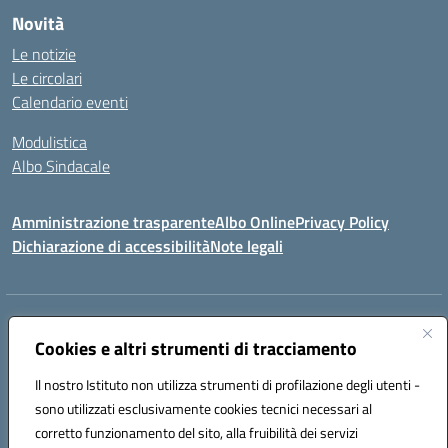
Novità
Le notizie
Le circolari
Calendario eventi
Modulistica
Albo Sindacale
Amministrazione trasparente
Albo Online
Privacy Policy
Dichiarazione di accessibilità
Note legali
Indirizzo:
Via Pastore, 3 – Q.Re Paolo VI - 74123 Taranto
Centralino:
Cookies e altri strumenti di tracciamento
0994722507
Email:
TAIC873006@istruzione.it
Posta elettronica certificata (PEC):
TAIC873006@pec.istruzione.it
Il nostro Istituto non utilizza strumenti di profilazione degli utenti -
Codice fiscale: 90279480736
sono utilizzati esclusivamente cookies tecnici necessari al
Codice meccanografico:
TAIC873006
corretto funzionamento del sito, alla fruibilità dei servizi
Codice unico di fatturazione (CUF): 488XBQ