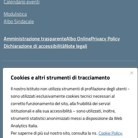
Calendario eventi
Modulistica
Albo Sindacale
Amministrazione trasparente
Albo Online
Privacy Policy
Dichiarazione di accessibilità
Note legali
Indirizzo:
Via Pastore, 3 – Q.Re Paolo VI - 74123 Taranto
Centralino:
Cookies e altri strumenti di tracciamento
0994722507
Email:
TAIC873006@istruzione.it
Posta elettronica certificata (PEC):
TAIC873006@pec.istruzione.it
Il nostro Istituto non utilizza strumenti di profilazione degli utenti -
Codice fiscale: 90279480736
sono utilizzati esclusivamente cookies tecnici necessari al
Codice meccanografico:
TAIC873006
corretto funzionamento del sito, alla fruibilità dei servizi
Codice unico di fatturazione (CUF): 488XBQ
istituzionali e alla sua accessibilità – sono utilizzati, inoltre,
strumenti statistici anonimizzati messi a disposizione da Web
Analytics Italia.
Hosting & Powered by 3D Solution S.r.l.
Per saperne di più sul nostro sito, consulta la ns.
Cookie Policy.
Concept & Design by Designers Italia