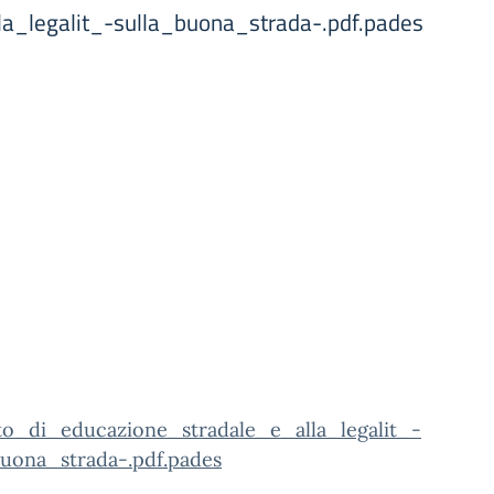
a_legalit_-sulla_buona_strada-.pdf.pades
to_di_educazione_stradale_e_alla_legalit_-
buona_strada-.pdf.pades