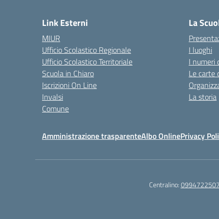
— 
Link Esterni
La Scuo
MIUR
Presenta
Ufficio Scolastico Regionale
I luoghi
Ufficio Scolastico Territoriale
I numeri 
Scuola in Chiaro
Le carte 
Iscrizioni On Line
Organizz
Invalsi
La storia
Comune
Amministrazione trasparente
Albo Online
Privacy Pol
Centralino:
099472250