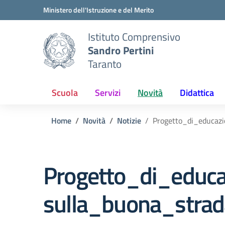
Vai ai contenuti
Vai al menu di navigazione
Vai al footer
Ministero dell'Istruzione e del Merito
Istituto Comprensivo
Sandro Pertini
Taranto
Scuola
Servizi
Novità
Didattica
Home
Novità
Notizie
Progetto_di_educazi
Progetto_di_educa
sulla_buona_strad