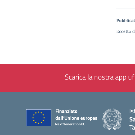
Pubblicat
Eccetto d
Scarica la nostra app uff
Is
Sa
T