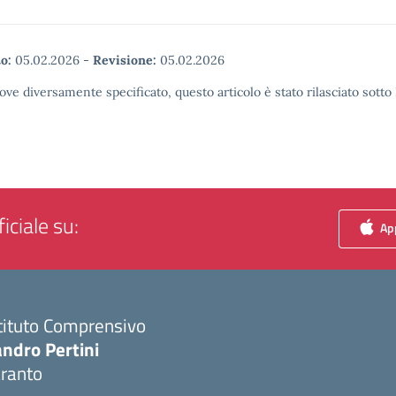
o:
05.02.2026
-
Revisione:
05.02.2026
ove diversamente specificato, questo articolo è stato rilasciato sott
iciale su:
App
tituto Comprensivo
ndro Pertini
aranto