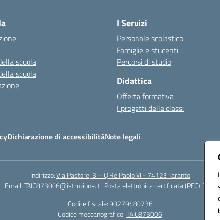
Visita la pagina iniziale della scuola
la
I Servizi
zione
Personale scolastico
Famiglie e studenti
della scuola
Percorsi di studio
della scuola
Didattica
azione
Offerta formativa
I progetti delle classi
icy
Dichiarazione di accessibilità
Note legali
Indirizzo:
Via Pastore, 3 – Q.Re Paolo VI - 74123 Taranto
7
Email:
TAIC873006@istruzione.it
Posta elettronica certificata (PEC):
TAIC8
Codice fiscale: 90279480736
Codice meccanografico:
TAIC873006