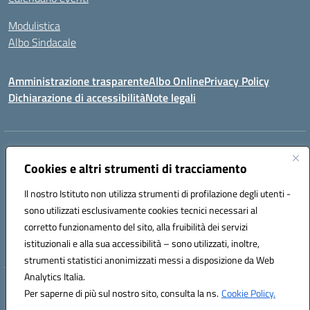
Modulistica
Albo Sindacale
Amministrazione trasparente
Albo Online
Privacy Policy
Dichiarazione di accessibilità
Note legali
Indirizzo:
Via Pastore, 3 – Q.Re Paolo VI - 74123 Taranto
Centralino:
Cookies e altri strumenti di tracciamento
0994722507
Email:
TAIC873006@istruzione.it
Posta elettronica certificata (PEC):
TAIC873006@pec.istruzione.it
Il nostro Istituto non utilizza strumenti di profilazione degli utenti -
Codice fiscale: 90279480736
sono utilizzati esclusivamente cookies tecnici necessari al
Codice meccanografico:
TAIC873006
corretto funzionamento del sito, alla fruibilità dei servizi
Codice unico di fatturazione (CUF): 488XBQ
istituzionali e alla sua accessibilità – sono utilizzati, inoltre,
strumenti statistici anonimizzati messi a disposizione da Web
Analytics Italia.
Hosting & Powered by 3D Solution S.r.l.
Per saperne di più sul nostro sito, consulta la ns.
Cookie Policy.
Concept & Design by Designers Italia