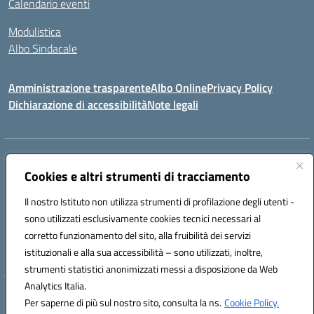
Calendario eventi
Modulistica
Albo Sindacale
Amministrazione trasparente
Albo Online
Privacy Policy
Dichiarazione di accessibilità
Note legali
Indirizzo:
Via Pastore, 3 – Q.Re Paolo VI - 74123 Taranto
Centralino:
Cookies e altri strumenti di tracciamento
0994722507
Email:
TAIC873006@istruzione.it
Posta elettronica certificata (PEC):
TAIC873006@pec.istruzione.it
Il nostro Istituto non utilizza strumenti di profilazione degli utenti -
Codice fiscale: 90279480736
sono utilizzati esclusivamente cookies tecnici necessari al
Codice meccanografico:
TAIC873006
corretto funzionamento del sito, alla fruibilità dei servizi
Codice unico di fatturazione (CUF): 488XBQ
istituzionali e alla sua accessibilità – sono utilizzati, inoltre,
strumenti statistici anonimizzati messi a disposizione da Web
Analytics Italia.
Hosting & Powered by 3D Solution S.r.l.
Per saperne di più sul nostro sito, consulta la ns.
Cookie Policy.
Concept & Design by Designers Italia