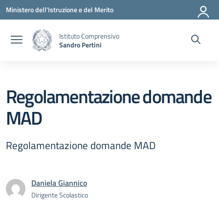
Vai ai contenuti
Vai al menu di navigazione
Vai al footer
Ministero dell'Istruzione e del Merito
Istituto Comprensivo
Sandro Pertini
Regolamentazione domande
MAD
Regolamentazione domande MAD
Daniela Giannico
Dirigente Scolastico