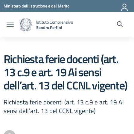
Vai ai contenuti
Vai al menu di navigazione
Vai al footer
Ministero dell'Istruzione e del Merito
Istituto Comprensivo
Sandro Pertini
Richiesta ferie docenti (art.
13 c.9 e art. 19 Ai sensi
dell’art. 13 del CCNL vigente)
Richiesta ferie docenti (art. 13 c.9 e art. 19 Ai
sensi dell’art. 13 del CCNL vigente)