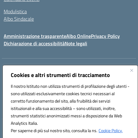
Modulistica
Albo Sindacale
Amministrazione trasparente
Albo Online
Privacy Policy
Dichiarazione di accessibilità
Note legali
Indirizzo:
Via Pastore, 3 – Q.Re Paolo VI - 74123 Taranto
Centralino:
Cookies e altri strumenti di tracciamento
0994722507
Email:
TAIC873006@istruzione.it
Posta elettronica certificata (PEC):
TAIC873006@pec.istruzione.it
Il nostro Istituto non utilizza strumenti di profilazione degli utenti -
Codice fiscale: 90279480736
sono utilizzati esclusivamente cookies tecnici necessari al
Codice meccanografico:
TAIC873006
corretto funzionamento del sito, alla fruibilità dei servizi
Codice unico di fatturazione (CUF): 488XBQ
istituzionali e alla sua accessibilità – sono utilizzati, inoltre,
strumenti statistici anonimizzati messi a disposizione da Web
Analytics Italia.
Hosting & Powered by 3D Solution S.r.l.
Per saperne di più sul nostro sito, consulta la ns.
Cookie Policy.
Concept & Design by Designers Italia