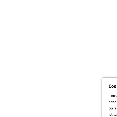
Cook
Il no
sono 
corre
istitu