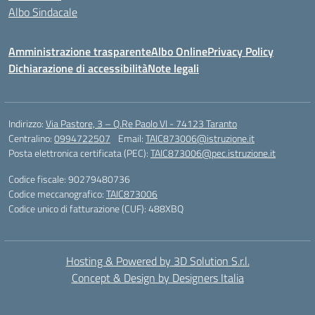
Albo Sindacale
Amministrazione trasparente
Albo Online
Privacy Policy
Dichiarazione di accessibilità
Note legali
Indirizzo:
Via Pastore, 3 – Q.Re Paolo VI - 74123 Taranto
Centralino:
0994722507
Email:
TAIC873006@istruzione.it
Posta elettronica certificata (PEC):
TAIC873006@pec.istruzione.it
Codice fiscale: 90279480736
Codice meccanografico:
TAIC873006
Codice unico di fatturazione (CUF): 488XBQ
Hosting & Powered by 3D Solution S.r.l.
Concept & Design by Designers Italia