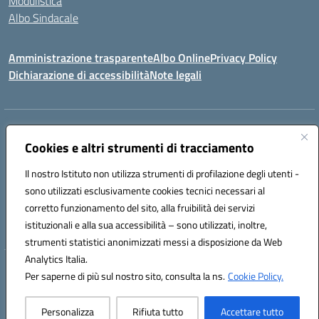
Modulistica
Albo Sindacale
Amministrazione trasparente
Albo Online
Privacy Policy
Dichiarazione di accessibilità
Note legali
Indirizzo:
Via Pastore, 3 – Q.Re Paolo VI - 74123 Taranto
Centralino:
Cookies e altri strumenti di tracciamento
0994722507
Email:
TAIC873006@istruzione.it
Posta elettronica certificata (PEC):
TAIC873006@pec.istruzione.it
Il nostro Istituto non utilizza strumenti di profilazione degli utenti -
Codice fiscale: 90279480736
sono utilizzati esclusivamente cookies tecnici necessari al
Codice meccanografico:
TAIC873006
corretto funzionamento del sito, alla fruibilità dei servizi
Codice unico di fatturazione (CUF): 488XBQ
istituzionali e alla sua accessibilità – sono utilizzati, inoltre,
strumenti statistici anonimizzati messi a disposizione da Web
Analytics Italia.
Hosting & Powered by 3D Solution S.r.l.
Per saperne di più sul nostro sito, consulta la ns.
Cookie Policy.
Concept & Design by Designers Italia
Personalizza
Rifiuta tutto
Accettare tutto