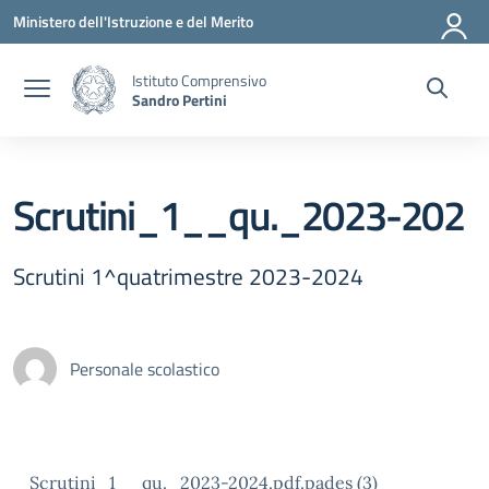
Vai ai contenuti
Vai al menu di navigazione
Vai al footer
Ministero dell'Istruzione e del Merito
Istituto Comprensivo
Sandro Pertini
Scrutini_1__qu._2023-202
Scrutini 1^quatrimestre 2023-2024
Personale scolastico
Scrutini_1__qu._2023-2024.pdf.pades (3)