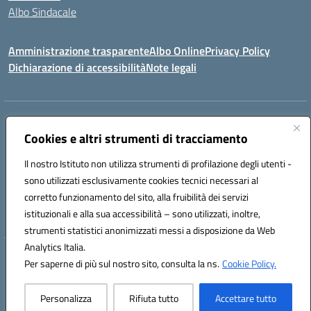
Albo Sindacale
Amministrazione trasparente
Albo Online
Privacy Policy
Dichiarazione di accessibilità
Note legali
Indirizzo:
Via Pastore, 3 – Q.Re Paolo VI - 74123 Taranto
Centralino:
Cookies e altri strumenti di tracciamento
0994722507
Email:
TAIC873006@istruzione.it
Posta elettronica certificata (PEC):
TAIC873006@pec.istruzione.it
Il nostro Istituto non utilizza strumenti di profilazione degli utenti -
Codice fiscale: 90279480736
sono utilizzati esclusivamente cookies tecnici necessari al
Codice meccanografico:
TAIC873006
corretto funzionamento del sito, alla fruibilità dei servizi
Codice unico di fatturazione (CUF): 488XBQ
istituzionali e alla sua accessibilità – sono utilizzati, inoltre,
strumenti statistici anonimizzati messi a disposizione da Web
Analytics Italia.
Hosting & Powered by 3D Solution S.r.l.
Per saperne di più sul nostro sito, consulta la ns.
Cookie Policy.
Concept & Design by Designers Italia
Personalizza
Rifiuta tutto
Accettare tutto