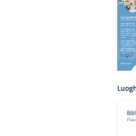
Luogh
Bib
Piaz