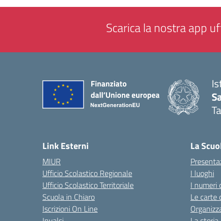
Scarica la nostra app uff
Is
Sa
T
— 
Link Esterni
La Scuo
MIUR
Presenta
Ufficio Scolastico Regionale
I luoghi
Ufficio Scolastico Territoriale
I numeri 
Scuola in Chiaro
Le carte 
Iscrizioni On Line
Organizz
Invalsi
La storia