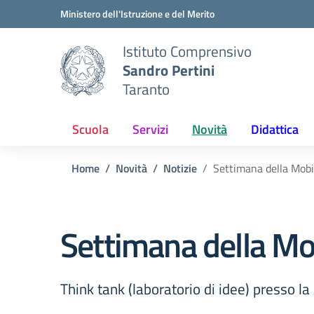
Vai ai contenuti
Vai al menu di navigazione
Vai al footer
Ministero dell'Istruzione e del Merito
Istituto Comprensivo
Sandro Pertini
Taranto
Scuola
Servizi
Novità
Didattica
Home
Novità
Notizie
Settimana della Mobi
Settimana della Mob
Think tank (laboratorio di idee) presso la