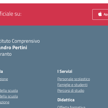
iciale su:
App
tituto Comprensivo
ndro Pertini
aranto
Visita la pagina iniziale della scuola
la
I Servizi
zione
Personale scolastico
Famiglie e studenti
della scuola
Percorsi di studio
della scuola
Didattica
azione
Offerta formativa