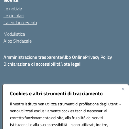
Le notizie
Le circolari
Calendario eventi
Modulistica
Albo Sindacale
Amministrazione trasparente
Albo Online
Privacy Policy
Dichiarazione di accessibilità
Note legali
Indirizzo:
Via Pastore, 3 – Q.Re Paolo VI - 74123 Taranto
Centralino:
Cookies e altri strumenti di tracciamento
0994722507
Email:
TAIC873006@istruzione.it
Posta elettronica certificata (PEC):
TAIC873006@pec.istruzione.it
Il nostro Istituto non utilizza strumenti di profilazione degli utenti -
Codice fiscale: 90279480736
sono utilizzati esclusivamente cookies tecnici necessari al
Codice meccanografico:
TAIC873006
corretto funzionamento del sito, alla fruibilità dei servizi
Codice unico di fatturazione (CUF): 488XBQ
istituzionali e alla sua accessibilità – sono utilizzati, inoltre,