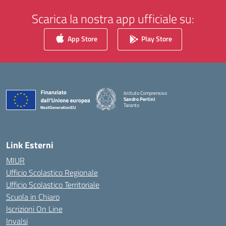
Scarica la nostra app ufficiale su:
App Store
Play Store
Istituto Comprensivo
Sandro Pertini
Taranto
— Visita la pagina iniziale della scuola
Link Esterni
MIUR
Ufficio Scolastico Regionale
Ufficio Scolastico Territoriale
Scuola in Chiaro
Iscrizioni On Line
Invalsi