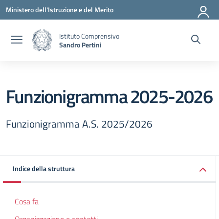
Vai ai contenuti
Vai al menu di navigazione
Vai al footer
Ministero dell'Istruzione e del Merito
Istituto Comprensivo
Sandro Pertini
Funzionigramma 2025-2026
Funzionigramma A.S. 2025/2026
Indice della struttura
Cosa fa