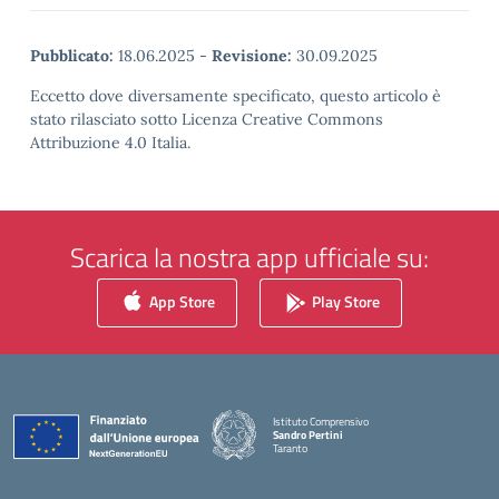
Pubblicato:
18.06.2025
-
Revisione:
30.09.2025
Eccetto dove diversamente specificato, questo articolo è
stato rilasciato sotto Licenza Creative Commons
Attribuzione 4.0 Italia.
Scarica la nostra app ufficiale su:
App Store
Play Store
Istituto Comprensivo
Sandro Pertini
Taranto
— Visita la pagina iniziale della scuola