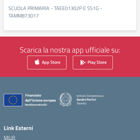
SCUOLA PRIMARIA - TAEE01302P E SS1G -
TAMM873017
Scarica la nostra app ufficiale su:
App Store
Play Store
Istituto Comprensivo
Sandro Pertini
Taranto
— Visita la pagina iniziale della scuola
Link Esterni
MIUR