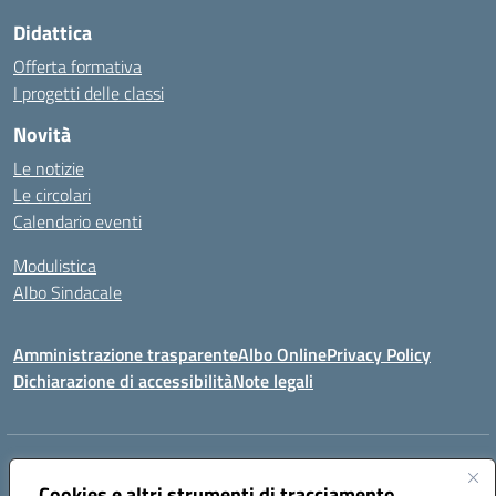
Didattica
Offerta formativa
I progetti delle classi
Novità
Le notizie
Le circolari
Calendario eventi
Modulistica
Albo Sindacale
Amministrazione trasparente
Albo Online
Privacy Policy
Dichiarazione di accessibilità
Note legali
Indirizzo:
Via Pastore, 3 – Q.Re Paolo VI - 74123 Taranto
Centralino:
Cookies e altri strumenti di tracciamento
0994722507
Email:
TAIC873006@istruzione.it