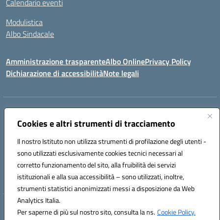
Calendario eventi
Modulistica
Albo Sindacale
Amministrazione trasparente
Albo Online
Privacy Policy
Dichiarazione di accessibilità
Note legali
Indirizzo:
Via Pastore, 3 – Q.Re Paolo VI - 74123 Taranto
Centralino:
Cookies e altri strumenti di tracciamento
0994722507
Email:
TAIC873006@istruzione.it
Posta elettronica certificata (PEC):
TAIC873006@pec.istruzione.it
Il nostro Istituto non utilizza strumenti di profilazione degli utenti -
Codice fiscale: 90279480736
sono utilizzati esclusivamente cookies tecnici necessari al
Codice meccanografico:
TAIC873006
corretto funzionamento del sito, alla fruibilità dei servizi
Codice unico di fatturazione (CUF): 488XBQ
istituzionali e alla sua accessibilità – sono utilizzati, inoltre,
strumenti statistici anonimizzati messi a disposizione da Web
Analytics Italia.
Hosting & Powered by 3D Solution S.r.l.
Per saperne di più sul nostro sito, consulta la ns.
Cookie Policy.
Concept & Design by Designers Italia