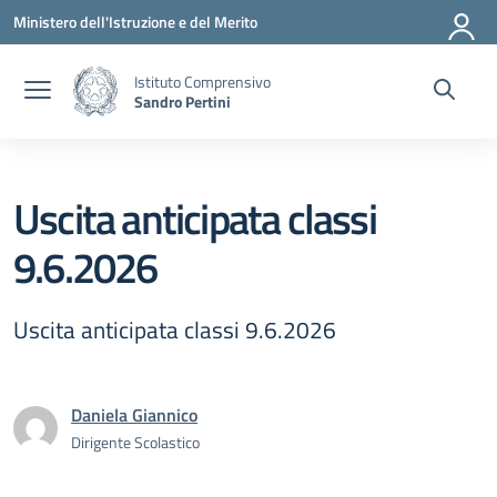
Vai ai contenuti
Vai al menu di navigazione
Vai al footer
Ministero dell'Istruzione e del Merito
Istituto Comprensivo
Sandro Pertini
Uscita anticipata classi
9.6.2026
Uscita anticipata classi 9.6.2026
Daniela Giannico
Dirigente Scolastico