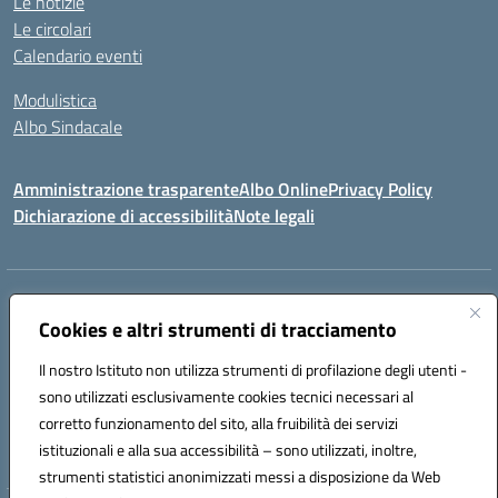
Le notizie
Le circolari
Calendario eventi
Modulistica
Albo Sindacale
Amministrazione trasparente
Albo Online
Privacy Policy
Dichiarazione di accessibilità
Note legali
Indirizzo:
Via Pastore, 3 – Q.Re Paolo VI - 74123 Taranto
Centralino:
Cookies e altri strumenti di tracciamento
0994722507
Email:
TAIC873006@istruzione.it
Posta elettronica certificata (PEC):
TAIC873006@pec.istruzione.it
Il nostro Istituto non utilizza strumenti di profilazione degli utenti -
Codice fiscale: 90279480736
sono utilizzati esclusivamente cookies tecnici necessari al
Codice meccanografico:
TAIC873006
corretto funzionamento del sito, alla fruibilità dei servizi
Codice unico di fatturazione (CUF): 488XBQ
istituzionali e alla sua accessibilità – sono utilizzati, inoltre,
strumenti statistici anonimizzati messi a disposizione da Web