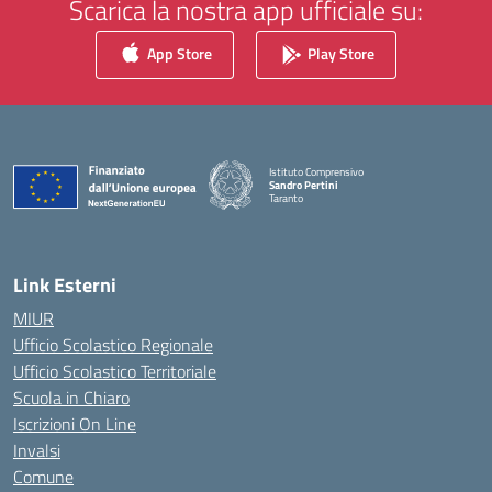
Scarica la nostra app ufficiale su:
App Store
Play Store
Istituto Comprensivo
Sandro Pertini
Taranto
— Visita la pagina iniziale della scuola
Link Esterni
MIUR
Ufficio Scolastico Regionale
Ufficio Scolastico Territoriale
Scuola in Chiaro
Iscrizioni On Line
Invalsi
Comune