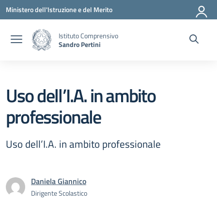
Vai ai contenuti
Vai al menu di navigazione
Vai al footer
Ministero dell'Istruzione e del Merito
Istituto Comprensivo
Sandro Pertini
Uso dell’I.A. in ambito
professionale
Uso dell’I.A. in ambito professionale
Daniela Giannico
Dirigente Scolastico