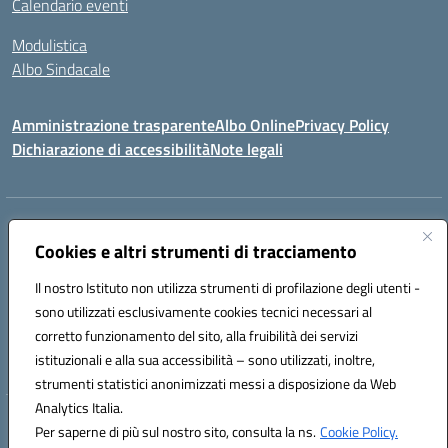
Calendario eventi
Modulistica
Albo Sindacale
Amministrazione trasparente
Albo Online
Privacy Policy
Dichiarazione di accessibilità
Note legali
Indirizzo:
Via Pastore, 3 – Q.Re Paolo VI - 74123 Taranto
Centralino:
Cookies e altri strumenti di tracciamento
0994722507
Email:
TAIC873006@istruzione.it
Posta elettronica certificata (PEC):
TAIC873006@pec.istruzione.it
Il nostro Istituto non utilizza strumenti di profilazione degli utenti -
Codice fiscale: 90279480736
sono utilizzati esclusivamente cookies tecnici necessari al
Codice meccanografico:
TAIC873006
corretto funzionamento del sito, alla fruibilità dei servizi
Codice unico di fatturazione (CUF): 488XBQ
istituzionali e alla sua accessibilità – sono utilizzati, inoltre,
strumenti statistici anonimizzati messi a disposizione da Web
Analytics Italia.
Hosting & Powered by 3D Solution S.r.l.
Per saperne di più sul nostro sito, consulta la ns.
Cookie Policy.
Concept & Design by Designers Italia