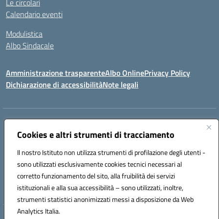
Le circolari
Calendario eventi
Modulistica
Albo Sindacale
Amministrazione trasparente
Albo Online
Privacy Policy
Dichiarazione di accessibilità
Note legali
Indirizzo:
Via Pastore, 3 – Q.Re Paolo VI - 74123 Taranto
Centralino:
Cookies e altri strumenti di tracciamento
0994722507
Email:
TAIC873006@istruzione.it
Posta elettronica certificata (PEC):
TAIC873006@pec.istruzione.it
Il nostro Istituto non utilizza strumenti di profilazione degli utenti -
Codice fiscale: 90279480736
sono utilizzati esclusivamente cookies tecnici necessari al
Codice meccanografico:
TAIC873006
corretto funzionamento del sito, alla fruibilità dei servizi
Codice unico di fatturazione (CUF): 488XBQ
istituzionali e alla sua accessibilità – sono utilizzati, inoltre,
strumenti statistici anonimizzati messi a disposizione da Web
Analytics Italia.
Hosting & Powered by 3D Solution S.r.l.