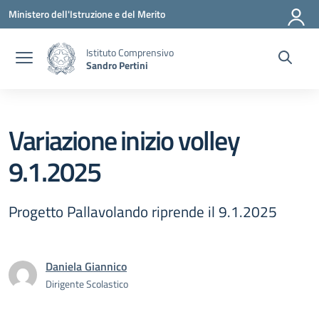
Vai ai contenuti
Vai al menu di navigazione
Vai al footer
Ministero dell'Istruzione e del Merito
Istituto Comprensivo
Sandro Pertini
Variazione inizio volley
9.1.2025
Progetto Pallavolando riprende il 9.1.2025
Daniela Giannico
Dirigente Scolastico