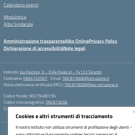
Calendario eventi
Modulistica
Albo Sindacale
Amministrazione trasparente
Albo Online
Privacy Policy
Dichiarazione di accessibilità
Note legali
Indirizzo:
Via Pastore, 3 – Q.Re Paolo VI - 74123 Taranto
Centralino:
0994722507
Email:
TAIC873006@istruzione.it
Posta elettronica certificata (PEC):
TAIC873006@pec.istruzione.it
Codice fiscale: 90279480736
Codice meccanografico:
TAIC873006
Codice unico di fatturazione (CUF): 488XBQ
Cookies e altri strumenti di tracciamento
Il nostro Istituto non utilizza strumenti di profilazione degli utenti -
Hosting & Powered by 3D Solution S.r.l.
sono utilizzati esclusivamente cookies tecnici necessari al