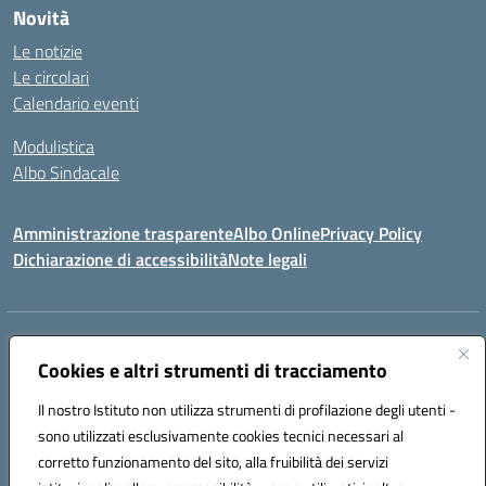
Novità
Le notizie
Le circolari
Calendario eventi
Modulistica
Albo Sindacale
Amministrazione trasparente
Albo Online
Privacy Policy
Dichiarazione di accessibilità
Note legali
Indirizzo:
Via Pastore, 3 – Q.Re Paolo VI - 74123 Taranto
Centralino:
Cookies e altri strumenti di tracciamento
0994722507
Email:
TAIC873006@istruzione.it
Posta elettronica certificata (PEC):
TAIC873006@pec.istruzione.it
Il nostro Istituto non utilizza strumenti di profilazione degli utenti -
Codice fiscale: 90279480736
sono utilizzati esclusivamente cookies tecnici necessari al
Codice meccanografico:
TAIC873006
corretto funzionamento del sito, alla fruibilità dei servizi
Codice unico di fatturazione (CUF): 488XBQ