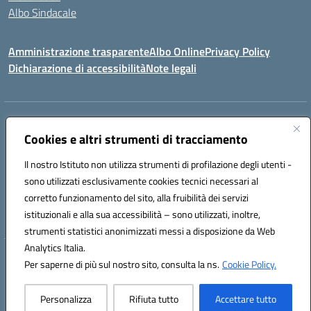
Albo Sindacale
Amministrazione trasparente
Albo Online
Privacy Policy
Dichiarazione di accessibilità
Note legali
Indirizzo:
Via Pastore, 3 – Q.Re Paolo VI - 74123 Taranto
Centralino:
Cookies e altri strumenti di tracciamento
0994722507
Email:
TAIC873006@istruzione.it
Posta elettronica certificata (PEC):
TAIC873006@pec.istruzione.it
Il nostro Istituto non utilizza strumenti di profilazione degli utenti -
Codice fiscale: 90279480736
sono utilizzati esclusivamente cookies tecnici necessari al
Codice meccanografico:
TAIC873006
corretto funzionamento del sito, alla fruibilità dei servizi
Codice unico di fatturazione (CUF): 488XBQ
istituzionali e alla sua accessibilità – sono utilizzati, inoltre,
strumenti statistici anonimizzati messi a disposizione da Web
Analytics Italia.
Hosting & Powered by 3D Solution S.r.l.
Per saperne di più sul nostro sito, consulta la ns.
Cookie Policy.
Concept & Design by Designers Italia
Personalizza
Rifiuta tutto
Accettare tutto