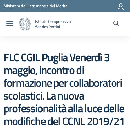
Vai ai contenuti
Vai al menu di navigazione
Vai al footer
Ministero dell'Istruzione e del Merito
Istituto Comprensivo
Sandro Pertini
FLC CGIL Puglia Venerdì 3
maggio, incontro di
formazione per collaboratori
scolastici. La nuova
professionalità alla luce delle
modifiche del CCNL 2019/21